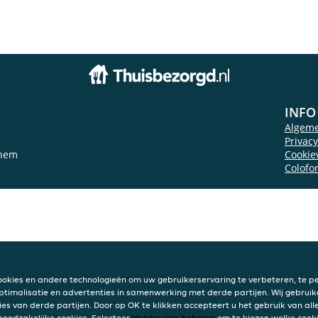
INFO
Algem
Privac
chem
Cookie
Colofo
ookies en andere technologieën om uw gebruikerservaring te verbeteren, te pe
ptimalisatie en advertenties in samenwerking met derde partijen. Wij gebruik
ies van derde partijen. Door op OK te klikken accepteert u het gebruik van alle
 noodzakelijke cookies. Selecteer
Voorkeuren beheren
om te kiezen welke cooki