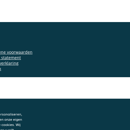
ene voorwaarden
y statement
verklaring
n
rsonaliseren,
en onze eigen
 cookies. Wij
es u wilt