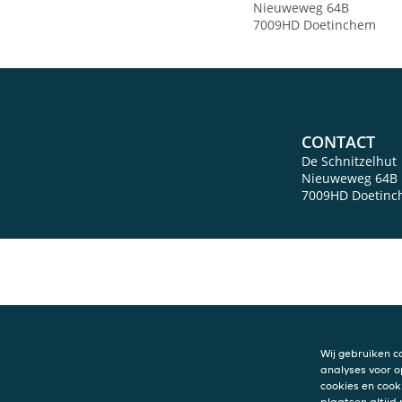
Nieuweweg 64B
7009HD Doetinchem
CONTACT
De Schnitzelhut
Nieuweweg 64B
7009HD
Doetin
Wij gebruiken c
analyses voor o
cookies en cook
plaatsen altijd